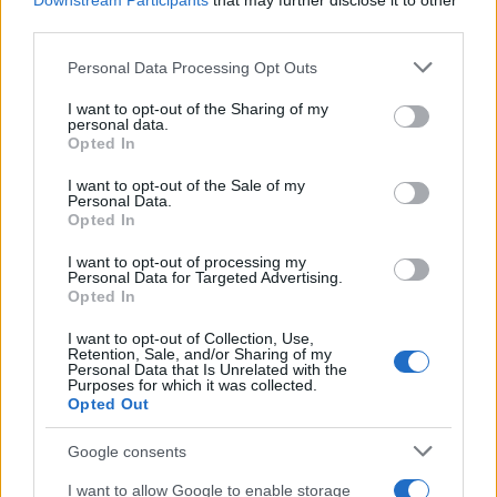
Downstream Participants
that may further disclose it to other
third parties.
Please note that this website/app uses one or more Google
Personal Data Processing Opt Outs
services and may gather and store information including but
not limited to your visit or usage behaviour. You may click to
I want to opt-out of the Sharing of my
personal data.
grant or deny consent to Google and its third-party tags to
Opted In
use your data for below specified purposes in below Google
consent section.
I want to opt-out of the Sale of my
Personal Data.
Opted In
I want to opt-out of processing my
Personal Data for Targeted Advertising.
Opted In
I want to opt-out of Collection, Use,
Retention, Sale, and/or Sharing of my
Personal Data that Is Unrelated with the
Purposes for which it was collected.
Opted Out
Google consents
I want to allow Google to enable storage