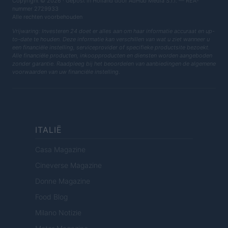
Copyright © 2026 · Gepost in Holland door AdHub Media S.r.l. — REA-
nummer 2729933
Alle rechten voorbehouden
Vrijwaring: Investeren 24 doet er alles aan om haar informatie accuraat en up-
to-date te houden. Deze informatie kan verschillen van wat u ziet wanneer u
een financiële instelling, serviceprovider of specifieke productsite bezoekt.
Alle financiële producten, inkoopproducten en diensten worden aangeboden
zonder garantie. Raadpleeg bij het beoordelen van aanbiedingen de algemene
voorwaarden van uw financiële instelling.
ITALIË
Casa Magazine
Cineverse Magazine
Donne Magazine
Food Blog
Milano Notizie