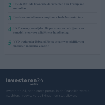
2
Hoe de BBC de financiële documenten van Trump kan
onthullen
3
Dual-use modellen en compliance in defensie-startups
4
US Treasury verwijdert 84 personen en bedrijven van
sanctielijsten voor efficiëntere handhaving
5
VVD-wethouder Edward Piena verantwoordelijk voor
financiën in nieuwe coalitie
Investeren 24, het nieuwe portaal in de financiële wereld.
Inzichten, nieuws, vergelijkingen en statistieken.