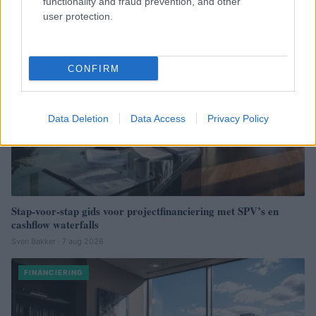
functionality and fraud prevention, and other
FINANCIERING
user protection.
CONFIRM
Data Deletion
Data Access
Privacy Policy
Stap-voor-stap gids voor projectfinanciering met SPV’s en
cashflow waterfalls
Sven Bakker · 7 aug 2026
FINANCIERING