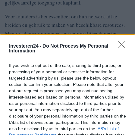
gelijkwaardige toegang tot kapitaal.
Voor founders is het essentieel om hun netwerk uit te
breiden en gebruik te maken van beschikbare resources.
Mentorschapsprogramma’s en netwerkbijeenkomsten
kunnen een grote bijdrage leveren aan het vergroten van
Investeren24 -
Do Not Process My Personal
hun kansen op succes.
Information
Ten slotte is het belangrijk om bewustzijn te creëren over
If you wish to opt-out of the sale, sharing to third parties, or
de financieringsgendergap en de onderliggende factoren.
processing of your personal or sensitive information for
targeted advertising by us, please use the below opt-out
Door open gesprekken en educatie kunnen we bijdragen
section to confirm your selection. Please note that after your
aan een gelijkwaardige toegang tot kapitaal voor alle
opt-out request is processed you may continue seeing
ondernemers.
interest-based ads based on personal information utilized by
us or personal information disclosed to third parties prior to
your opt-out. You may separately opt-out of the further
disclosure of your personal information by third parties on the
IAB’s list of downstream participants. This information may
AUTEUR
Sven Bakker
also be disclosed by us to third parties on the
IAB’s List of