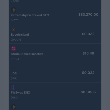
(PAXG)
$83,270.00
Kinza Babylon Staked BTC
(KBTC)
$0.032
Epoch Island
(EPOCH)
$16.46
Stride Staked Injective
(STINJ)
$0.022
JDB
(JDB)
$0.0085
FibSwap DEX
(FIBO)