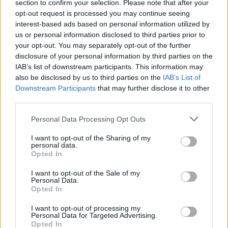
section to confirm your selection. Please note that after your
presenteert en leg uit hoe ze bijdragen aan de groei van je
opt-out request is processed you may continue seeing
bedrijf.
interest-based ads based on personal information utilized by
us or personal information disclosed to third parties prior to
your opt-out. You may separately opt-out of the further
Met dit
concrete stappenplan
kunnen female founders hun
disclosure of your personal information by third parties on the
bedrijf succesvol financieren. Door een investeerder-fit
IAB’s list of downstream participants. This information may
bedrijf te creëren, een overtuigend pitch deck te maken,
also be disclosed by us to third parties on the
IAB’s List of
Downstream Participants
that may further disclose it to other
een data room op te zetten, bias-momenten te vermijden en
third parties.
metrics correct te framemen, kunnen ze de benodigde
Please note that this website/app uses one or more Google
middelen verwerven om hun bedrijf naar succes te leiden.
Personal Data Processing Opt Outs
services and may gather and store information including but
not limited to your visit or usage behaviour. You may click to
I want to opt-out of the Sharing of my
personal data.
grant or deny consent to Google and its third-party tags to
Opted In
use your data for below specified purposes in below Google
AUTEUR
Sanne De Vries
consent section.
I want to opt-out of the Sale of my
Personal Data.
Opted In
I want to opt-out of processing my
Personal Data for Targeted Advertising.
Opted In