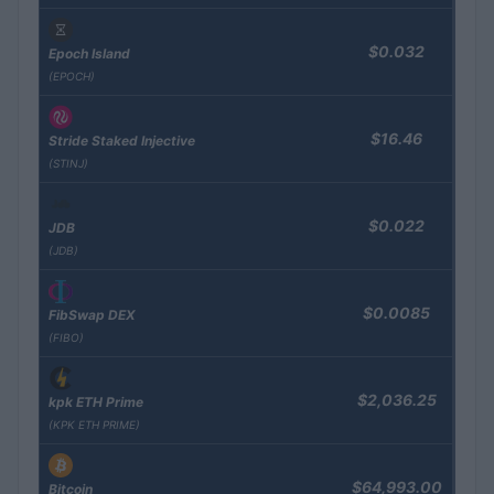
$0.032
Epoch Island
(EPOCH)
$16.46
Stride Staked Injective
(STINJ)
$0.022
JDB
(JDB)
$0.0085
FibSwap DEX
(FIBO)
$2,036.25
kpk ETH Prime
(KPK ETH PRIME)
$64,993.00
Bitcoin