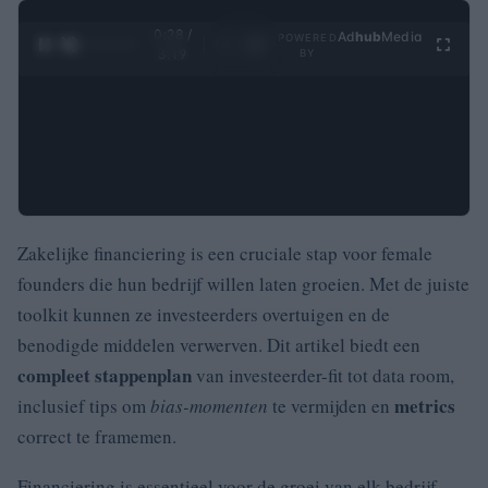
0:29 /
Ad
hub
Media
POWERED
1
/
4
3:19
BY
Zakelijke financiering is een cruciale stap voor female
founders die hun bedrijf willen laten groeien. Met de juiste
toolkit kunnen ze investeerders overtuigen en de
benodigde middelen verwerven. Dit artikel biedt een
compleet stappenplan
van investeerder-fit tot data room,
metrics
inclusief tips om
bias-momenten
te vermijden en
correct te framemen.
Financiering is essentieel voor de groei van elk bedrijf,