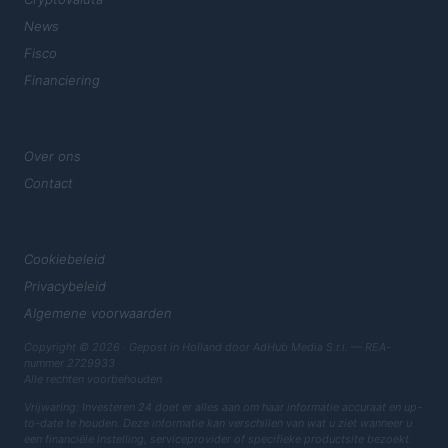
News
Fisco
Financiering
MAGAZINE
Over ons
Contact
JURIDISCH
Cookiebeleid
Privacybeleid
Algemene voorwaarden
Copyright © 2026 · Gepost in Holland door AdHub Media S.r.l. — REA-
nummer 2729933
Alle rechten voorbehouden
Vrijwaring: Investeren 24 doet er alles aan om haar informatie accuraat en up-
to-date te houden. Deze informatie kan verschillen van wat u ziet wanneer u
een financiële instelling, serviceprovider of specifieke productsite bezoekt.