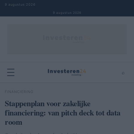
Naar inhoud springen
9 augustus 2026
9 augustus 2026
⌕
×
⌕
FINANCIERING
Zoeken
Stappenplan voor zakelijke
financiering: van pitch deck tot data
room