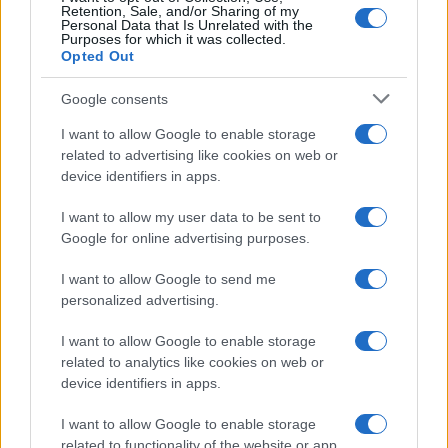
Retention, Sale, and/or Sharing of my
Personal Data that Is Unrelated with the
Purposes for which it was collected.
Opted Out
Google consents
I want to allow Google to enable storage
related to advertising like cookies on web or
device identifiers in apps.
Hoe PMT investeert in toekomstige technologieën voor een
sterke economie
I want to allow my user data to be sent to
Google for online advertising purposes.
Sanne De Vries · 8 aug 2026
I want to allow Google to send me
INVESTERINGEN
personalized advertising.
I want to allow Google to enable storage
related to analytics like cookies on web or
device identifiers in apps.
I want to allow Google to enable storage
related to functionality of the website or app.