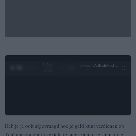
0:29 /
Ad
hub
Media
POWERED
1
/
4
3:19
BY
Heb je je ooit afgevraagd hoe je geld kunt verdienen op
YouTube zonder je gezicht te laten zien of je stem op te