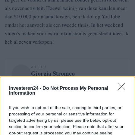
als nevenactiviteit. Hoewel weinig van deze kanalen meer
dan $10.000 per maand kosten, ben ik dol op YouTube
omdat het aanvoelt als een tweede thuis. In het weekend
video’s maken voor extra inkomsten is geen slecht idee. Ik
heb al zeven verkopen!
AUTEUR
Giorgia Stromeo
Investeren24 -
Do Not Process My Personal
Information
If you wish to opt-out of the sale, sharing to third parties, or
processing of your personal or sensitive information for
targeted advertising by us, please use the below opt-out
section to confirm your selection. Please note that after your
opt-out request is processed you may continue seeing