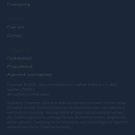
Financiering
MAGAZINE
Over ons
Contact
JURIDISCH
Cookiebeleid
Privacybeleid
Algemene voorwaarden
Copyright © 2026 · Gepost in Holland door AdHub Media S.r.l. — REA-
nummer 2729933
Alle rechten voorbehouden
Vrijwaring: Investeren 24 doet er alles aan om haar informatie accuraat en up-
to-date te houden. Deze informatie kan verschillen van wat u ziet wanneer u
een financiële instelling, serviceprovider of specifieke productsite bezoekt.
Alle financiële producten, inkoopproducten en diensten worden aangeboden
zonder garantie. Raadpleeg bij het beoordelen van aanbiedingen de algemene
voorwaarden van uw financiële instelling.