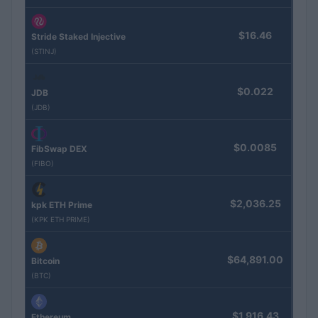
$16.46
Stride Staked Injective
(STINJ)
$0.022
JDB
(JDB)
$0.0085
FibSwap DEX
(FIBO)
$2,036.25
kpk ETH Prime
(KPK ETH PRIME)
$64,891.00
Bitcoin
(BTC)
$1,916.43
Ethereum