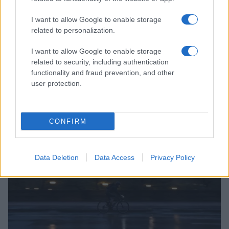
I want to allow Google to enable storage
related to personalization.
I want to allow Google to enable storage
Hoe beleggers valutarisico kunnen afdekken met hedging-
related to security, including authentication
instrumenten
functionality and fraud prevention, and other
Sven Bakker · 8 aug 2026
user protection.
INVESTERINGEN
CONFIRM
Data Deletion
Data Access
Privacy Policy