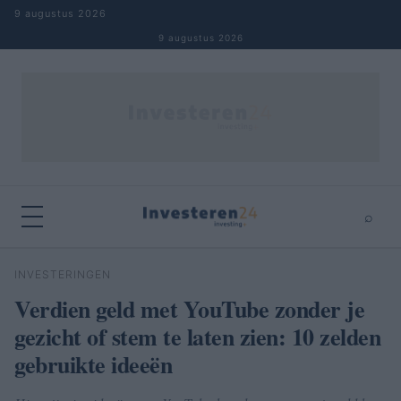
Naar inhoud springen
9 augustus 2026
9 augustus 2026
⌕
×
⌕
INVESTERINGEN
Zoeken
Verdien geld met YouTube zonder je
gezicht of stem te laten zien: 10 zelden
gebruikte ideeën