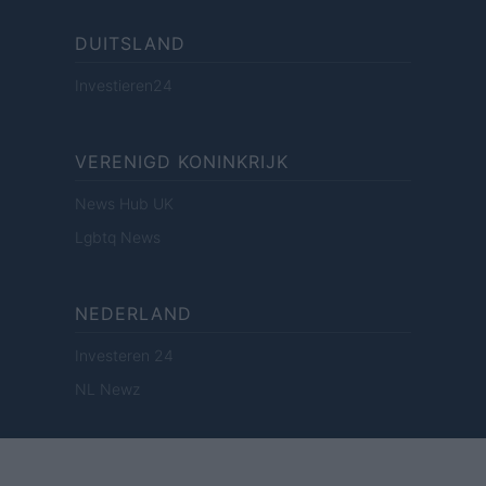
DUITSLAND
Investieren24
VERENIGD KONINKRIJK
News Hub UK
Lgbtq News
NEDERLAND
Investeren 24
NL Newz