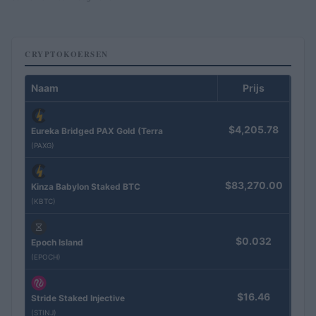
CRYPTOKOERSEN
Naam
Prijs
$4,205.78
Eureka Bridged PAX Gold (Terra
(PAXG)
$83,270.00
Kinza Babylon Staked BTC
(KBTC)
$0.032
Epoch Island
(EPOCH)
$16.46
Stride Staked Injective
(STINJ)