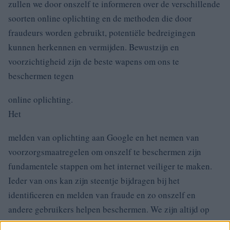
zullen we door onszelf te informeren over de verschillende
soorten online oplichting en de methoden die door
fraudeurs worden gebruikt, potentiële bedreigingen
kunnen herkennen en vermijden. Bewustzijn en
voorzichtigheid zijn de beste wapens om ons te
beschermen tegen
online oplichting.
Het
melden van oplichting aan Google en het nemen van
voorzorgsmaatregelen om onszelf te beschermen zijn
fundamentele stappen om het internet veiliger te maken.
Ieder van ons kan zijn steentje bijdragen bij het
identificeren en melden van fraude en zo onszelf en
andere gebruikers helpen beschermen. We zijn altijd op
onze hoede en verspreiden het bewustzijn om online