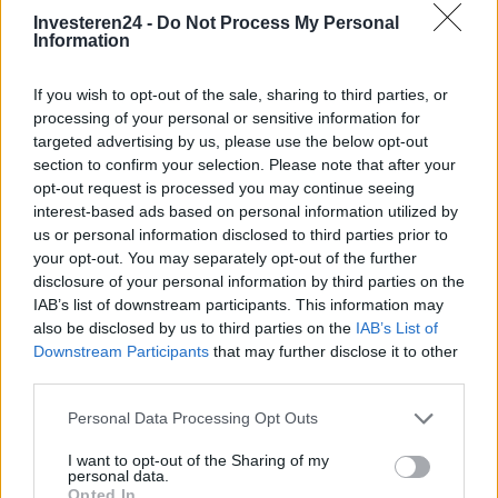
oplichting effectief te bestrijden
Investeren24 -
Do Not Process My Personal
Information
.
If you wish to opt-out of the sale, sharing to third parties, or
processing of your personal or sensitive information for
targeted advertising by us, please use the below opt-out
AUTEUR
section to confirm your selection. Please note that after your
Giorgia Stromeo
opt-out request is processed you may continue seeing
interest-based ads based on personal information utilized by
us or personal information disclosed to third parties prior to
your opt-out. You may separately opt-out of the further
disclosure of your personal information by third parties on the
IAB’s list of downstream participants. This information may
also be disclosed by us to third parties on the
IAB’s List of
Downstream Participants
that may further disclose it to other
third parties.
Please note that this website/app uses one or more Google
Personal Data Processing Opt Outs
services and may gather and store information including but
not limited to your visit or usage behaviour. You may click to
I want to opt-out of the Sharing of my
personal data.
grant or deny consent to Google and its third-party tags to
Opted In