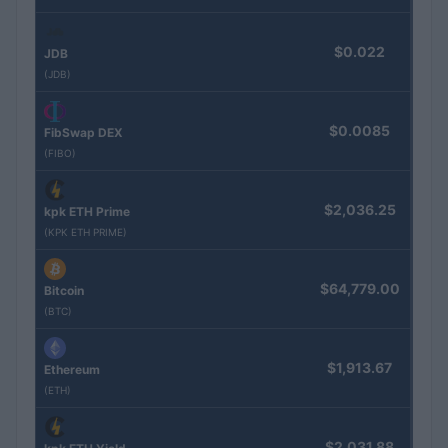
$0.022
JDB
(JDB)
$0.0085
FibSwap DEX
(FIBO)
$2,036.25
kpk ETH Prime
(KPK ETH PRIME)
$64,779.00
Bitcoin
(BTC)
$1,913.67
Ethereum
(ETH)
$2,031.88