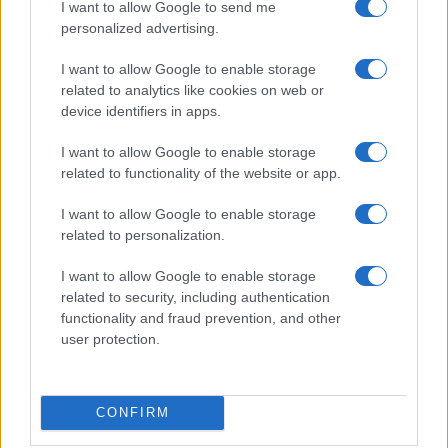
I want to allow Google to send me
personalized advertising.
I want to allow Google to enable storage
related to analytics like cookies on web or
device identifiers in apps.
GenZ financieel plan: 50/30/20-budget, noodfonds en
schuldafbouw
I want to allow Google to enable storage
Lotte de Vries · 7 aug 2026
related to functionality of the website or app.
FINANCIËN
I want to allow Google to enable storage
related to personalization.
I want to allow Google to enable storage
related to security, including authentication
functionality and fraud prevention, and other
user protection.
CONFIRM