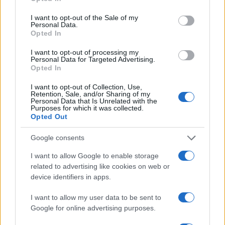
use your data for below specified purposes in below Google
consent section.
I want to opt-out of the Sale of my
Personal Data.
Opted In
I want to opt-out of processing my
Personal Data for Targeted Advertising.
Opted In
I want to opt-out of Collection, Use,
Retention, Sale, and/or Sharing of my
Personal Data that Is Unrelated with the
Purposes for which it was collected.
Verder lezen
Opted Out
Google consents
FINANCIËN
I want to allow Google to enable storage
related to advertising like cookies on web or
device identifiers in apps.
I want to allow my user data to be sent to
Google for online advertising purposes.