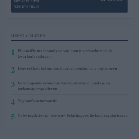
kpk ETH Yield
(KPK ETH YIELD)
MEEST GELEZEN
1
Financiële marktanalyse: wat kunt u verwachten na de
kwartaalverslagen
2
Hoeveel kost het om een huurovereenkomst te registreren
3
De krimpende economie van de eurozone: analyse en
toekomstperspectieven
4
Neymar’s nettowaarde
5
Nalevingsbrieven: hoe u uw belastingpositie kunt regulariseren