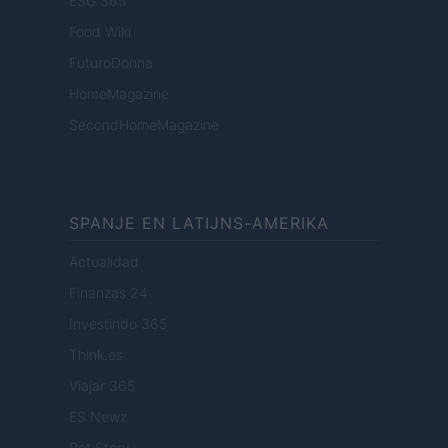
ESG 365
Food Wiki
FuturoDonna
HomeMagazine
SecondHomeMagazine
SPANJE EN LATIJNS-AMERIKA
Actualidad
Finanzas 24
Investindo 365
Think.es
Viajar 365
ES Newz
Pet Story