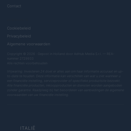
Contact
JURIDISCH
Cookiebeleid
Privacybeleid
Algemene voorwaarden
Copyright © 2026 · Gepost in Holland door AdHub Media S.r.l. — REA-
nummer 2729933
Alle rechten voorbehouden
Vrijwaring: Investeren 24 doet er alles aan om haar informatie accuraat en up-
to-date te houden. Deze informatie kan verschillen van wat u ziet wanneer u
een financiële instelling, serviceprovider of specifieke productsite bezoekt.
Alle financiële producten, inkoopproducten en diensten worden aangeboden
zonder garantie. Raadpleeg bij het beoordelen van aanbiedingen de algemene
voorwaarden van uw financiële instelling.
ITALIË