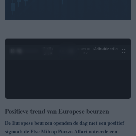
0:29 /
Ad
hub
Media
POWERED
1
/
4
3:19
BY
Positieve trend van Europese beurzen
De Europese beurzen openden de dag met een positief
signaal: de
Ftse Mib
op Piazza Affari noteerde een