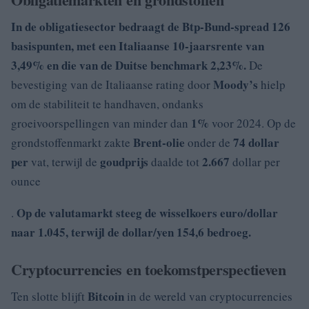
In de obligatiesector bedraagt de
Btp-Bund-spread
126
basispunten
, met een Italiaanse 10-jaarsrente van
3,49%
en die van de Duitse benchmark 2,23%.
De
Moody’s
bevestiging van de Italiaanse rating door
hielp
om de stabiliteit te handhaven, ondanks
1%
groeivoorspellingen van minder dan
voor 2024. Op de
Brent-olie
74 dollar
grondstoffenmarkt zakte
onder de
per
goudprijs
2.667
vat, terwijl de
daalde tot
dollar per
ounce
Op de valutamarkt steeg de wisselkoers
euro/dollar
.
naar
1.045
, terwijl de dollar/yen 154,6 bedroeg.
Cryptocurrencies en toekomstperspectieven
Bitcoin
Ten slotte blijft
in de wereld van cryptocurrencies