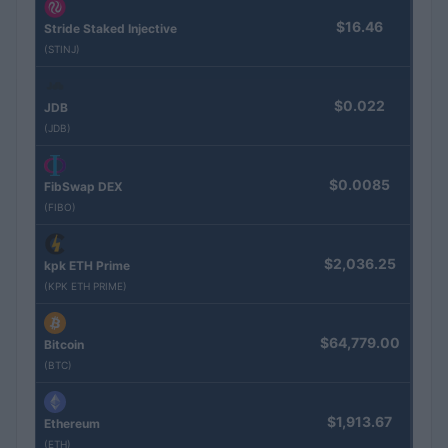
$16.46
Stride Staked Injective
(STINJ)
$0.022
JDB
(JDB)
$0.0085
FibSwap DEX
(FIBO)
$2,036.25
kpk ETH Prime
(KPK ETH PRIME)
$64,779.00
Bitcoin
(BTC)
$1,913.67
Ethereum
(ETH)