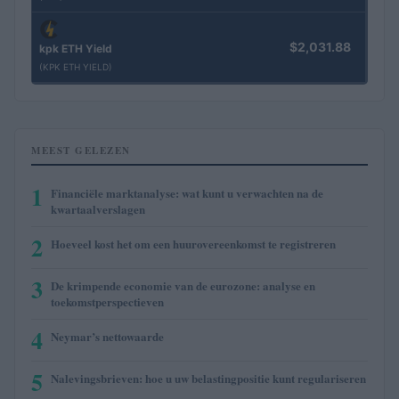
$2,031.88
kpk ETH Yield
(KPK ETH YIELD)
MEEST GELEZEN
1
Financiële marktanalyse: wat kunt u verwachten na de
kwartaalverslagen
2
Hoeveel kost het om een huurovereenkomst te registreren
3
De krimpende economie van de eurozone: analyse en
toekomstperspectieven
4
Neymar’s nettowaarde
5
Nalevingsbrieven: hoe u uw belastingpositie kunt regulariseren