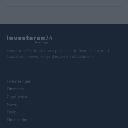
Investeren 24, het nieuwe portaal in de financiële wereld.
Inzichten, nieuws, vergelijkingen en statistieken.
SECTIES
Investeringen
Financiën
Cryptovaluta
News
Fisco
Financiering