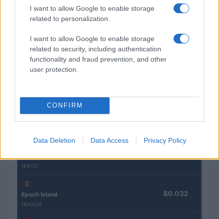
Nederlandse werkloosheid daalt verder, maar inflatie boven EU-
I want to allow Google to enable storage
gemiddelde
related to personalization.
Sanne De Vries · 1 aug 2026
I want to allow Google to enable storage
related to security, including authentication
functionality and fraud prevention, and other
CRYPTOKOERSEN
user protection.
Naam
Prijs
CONFIRM
$4,205.78
Eureka Bridged PAX Gold (Terra
(PAXG)
Data Deletion
Data Access
Privacy Policy
$83,270.00
Kinza Babylon Staked BTC
(KBTC)
$0.032
Epoch Island
(EPOCH)