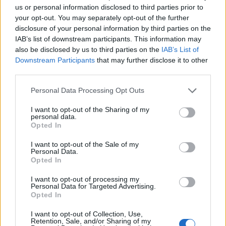
us or personal information disclosed to third parties prior to
your opt-out. You may separately opt-out of the further
disclosure of your personal information by third parties on the
IAB’s list of downstream participants. This information may
also be disclosed by us to third parties on the
IAB’s List of
Downstream Participants
that may further disclose it to other
third parties.
GenZ financieel plan: 50/30/20-budget, noodfonds en
Please note that this website/app uses one or more Google
Personal Data Processing Opt Outs
schuldafbouw
services and may gather and store information including but
Lotte de Vries · 7 aug 2026
not limited to your visit or usage behaviour. You may click to
I want to opt-out of the Sharing of my
personal data.
grant or deny consent to Google and its third-party tags to
Opted In
use your data for below specified purposes in below Google
FINANCIËN
consent section.
I want to opt-out of the Sale of my
Personal Data.
Opted In
I want to opt-out of processing my
Personal Data for Targeted Advertising.
Opted In
I want to opt-out of Collection, Use,
Retention, Sale, and/or Sharing of my