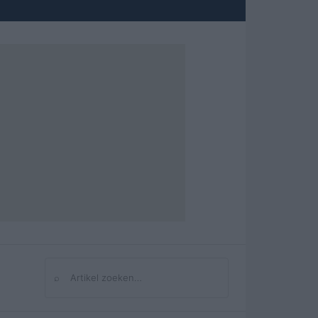
⌕
Zoeken