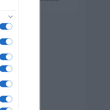
5
ontduiking