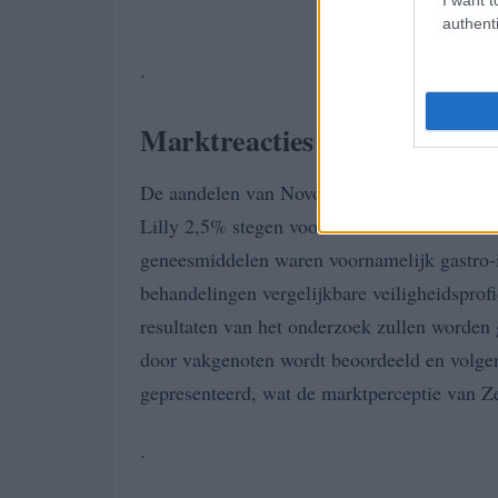
authenti
.
Marktreacties en toekomstpe
De aandelen van Novo Nordisk daalden in K
Lilly 2,5% stegen voordat de Amerikaanse 
geneesmiddelen waren voornamelijk gastro-in
behandelingen vergelijkbare veiligheidsprofi
resultaten van het onderzoek zullen worden g
door vakgenoten wordt beoordeeld en volge
gepresenteerd, wat de marktperceptie van 
.