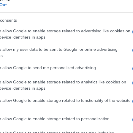
erste was die GLP-1-medicijnen lanceerde om obesitas
Out
pbound de concurrentiedynamiek in de sector kunnen
consents
o allow Google to enable storage related to advertising like cookies on
evice identifiers in apps.
o allow my user data to be sent to Google for online advertising
s.
to allow Google to send me personalized advertising.
o allow Google to enable storage related to analytics like cookies on
evice identifiers in apps.
o allow Google to enable storage related to functionality of the website
o allow Google to enable storage related to personalization.
o allow Google to enable storage related to security, including