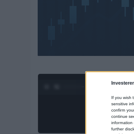
Investere
0:28 / 4:27
1
/
4
If you wish 
sensitive in
confirm you
continue se
information 
further disc