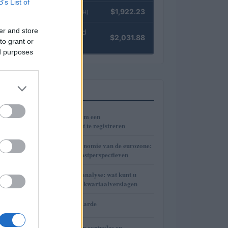
B’s List of
Ethereum
$1,922.23
(ETH)
er and store
kpk ETH Yield
$2,031.88
to grant or
(KPK ETH YIELD)
ed purposes
MEEST GELEZEN
1
Hoeveel kost het om een
huurovereenkomst te registreren
2
De krimpende economie van de eurozone:
analyse en toekomstperspectieven
3
Financiële marktanalyse: wat kunt u
verwachten na de kwartaalverslagen
4
Neymar’s nettowaarde
Belastingen, tussen controles en