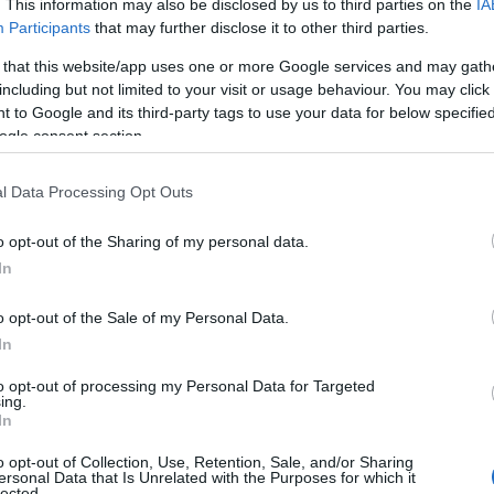
. This information may also be disclosed by us to third parties on the
IA
Participants
that may further disclose it to other third parties.
ound en Wegovy
 that this website/app uses one or more Google services and may gath
including but not limited to your visit or usage behaviour. You may click 
esultaten aangekondigd met betrekking tot zijn
 to Google and its third-party tags to use your data for below specifi
nd onderzoek bleek Zepbound effectiever te zijn dan
ogle consent section.
aarbij deelnemers in 72 weken gemiddeld 20% van
l Data Processing Opt Outs
r op ongeveer 50 pond, een opmerkelijk resultaat
% bij degenen die Wegovy gebruikten
o opt-out of the Sharing of my personal data.
In
o opt-out of the Sale of my Personal Data.
In
idsmarkt
to opt-out of processing my Personal Data for Targeted
ing.
ere onderzoeken die een grotere impact suggereerden
In
een gunstige positie in een snel groeiende markt. De
o opt-out of Collection, Use, Retention, Sale, and/or Sharing
hting tegen het einde van het decennium 130 miljard
ersonal Data that Is Unrelated with the Purposes for which it
lected.