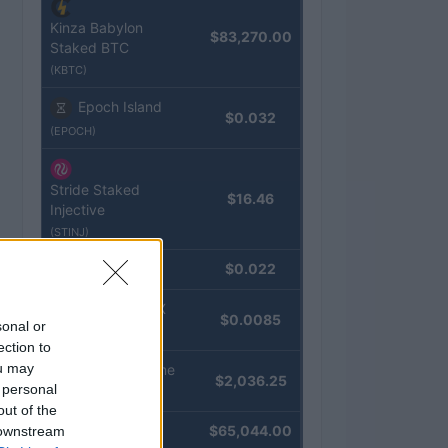
Kinza Babylon
$83,270.00
Staked BTC
(KBTC)
Epoch Island
$0.032
(EPOCH)
Stride Staked
$16.46
Injective
(STINJ)
JDB
$0.022
(JDB)
FibSwap DEX
$0.0085
sonal or
(FIBO)
ection to
ou may
kpk ETH Prime
$2,036.25
 personal
(KPK ETH PRIME)
out of the
Bitcoin
$65,044.00
 downstream
(BTC)