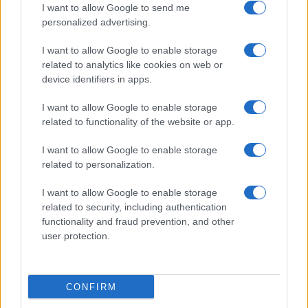
I want to allow Google to send me
personalized advertising.
Foutieve btw-aanmaningen: FOD Financiën stuurt 190.000
onjuiste berichten
I want to allow Google to enable storage
Sanne De Vries · 5 aug 2026
related to analytics like cookies on web or
device identifiers in apps.
FINANCIËN
I want to allow Google to enable storage
related to functionality of the website or app.
I want to allow Google to enable storage
related to personalization.
I want to allow Google to enable storage
related to security, including authentication
functionality and fraud prevention, and other
user protection.
Nederlandse werkloosheid daalt verder, maar inflatie boven EU-
CONFIRM
gemiddelde