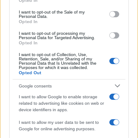
Opted In
use your data for below specified purposes in below Google
consent section.
I want to opt-out of the Sale of my
Personal Data.
Opted In
I want to opt-out of processing my
Personal Data for Targeted Advertising.
GenZ financieel plan: 50/30/20-budget, noodfonds en
Opted In
schuldafbouw
Lotte de Vries · 7 aug 2026
I want to opt-out of Collection, Use,
Retention, Sale, and/or Sharing of my
Personal Data that Is Unrelated with the
FINANCIËN
Purposes for which it was collected.
Opted Out
Google consents
I want to allow Google to enable storage
related to advertising like cookies on web or
device identifiers in apps.
I want to allow my user data to be sent to
Google for online advertising purposes.