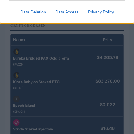
Sanne De Vries · 1 aug 2026
Data Deletion
Data Access
Privacy Policy
CRYPTOKOERSEN
Naam
Prijs
$4,205.78
Eureka Bridged PAX Gold (Terra
(PAXG)
$83,270.00
Kinza Babylon Staked BTC
(KBTC)
$0.032
Epoch Island
(EPOCH)
$16.46
Stride Staked Injective