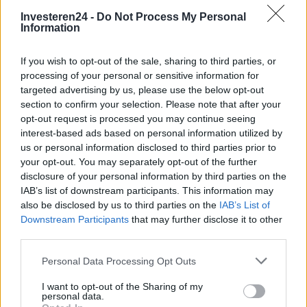
Investeren24 -
Do Not Process My Personal
Information
If you wish to opt-out of the sale, sharing to third parties, or
processing of your personal or sensitive information for
targeted advertising by us, please use the below opt-out
section to confirm your selection. Please note that after your
opt-out request is processed you may continue seeing
interest-based ads based on personal information utilized by
us or personal information disclosed to third parties prior to
your opt-out. You may separately opt-out of the further
Verder lezen
disclosure of your personal information by third parties on the
IAB’s list of downstream participants. This information may
FINANCIËN
also be disclosed by us to third parties on the
IAB’s List of
Downstream Participants
that may further disclose it to other
third parties.
Please note that this website/app uses one or more Google
Personal Data Processing Opt Outs
services and may gather and store information including but
not limited to your visit or usage behaviour. You may click to
I want to opt-out of the Sharing of my
personal data.
grant or deny consent to Google and its third-party tags to