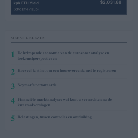
$2,031.88
kpk ETH Yield
(KPK ETH YIELD)
MEEST GELEZEN
1
De krimpende economie van de eurozone: analyse en
toekomstperspectieven
2
Hoeveel kost het om een huurovereenkomst te registreren
3
Neymar’s nettowaarde
4
Financiële marktanalyse: wat kunt u verwachten na de
kwartaalverslagen
5
Belastingen, tussen controles en ontduiking