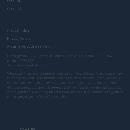
Over ons
Contact
JURIDISCH
Cookiebeleid
Privacybeleid
Algemene voorwaarden
Copyright © 2026 · Gepost in Holland door AdHub Media S.r.l. — REA-
nummer 2729933
Alle rechten voorbehouden
Vrijwaring: Investeren 24 doet er alles aan om haar informatie accuraat en up-
to-date te houden. Deze informatie kan verschillen van wat u ziet wanneer u
een financiële instelling, serviceprovider of specifieke productsite bezoekt.
Alle financiële producten, inkoopproducten en diensten worden aangeboden
zonder garantie. Raadpleeg bij het beoordelen van aanbiedingen de algemene
voorwaarden van uw financiële instelling.
ITALIË