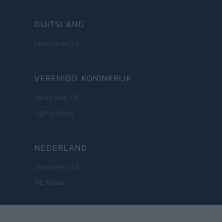
DUITSLAND
Investieren24
VERENIGD KONINKRIJK
News Hub UK
Lgbtq News
NEDERLAND
Investeren 24
NL Newz