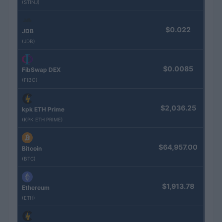
(STINJ)
$0.022
JDB
(JDB)
$0.0085
FibSwap DEX
(FIBO)
$2,036.25
kpk ETH Prime
(KPK ETH PRIME)
$64,957.00
Bitcoin
(BTC)
$1,913.78
Ethereum
(ETH)