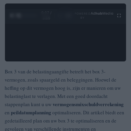
0:28 /
Ad
hub
Media
POWERED
1
/
4
3:55
BY
Box 3 van de belastingaangifte betreft het box 3-
vermogen, zoals spaargeld en beleggingen. Hoewel de
heffing op dit vermogen hoog is, zijn er manieren om uw
belastinglast te verlagen. Met een goed doordacht
vermogensmix
schuldverrekening
stappenplan kunt u uw
peildatumplanning
en
optimaliseren. Dit artikel biedt een
gedetailleerd plan om uw box 3 te optimaliseren en de
gevolgen van verschillende instrumenten en